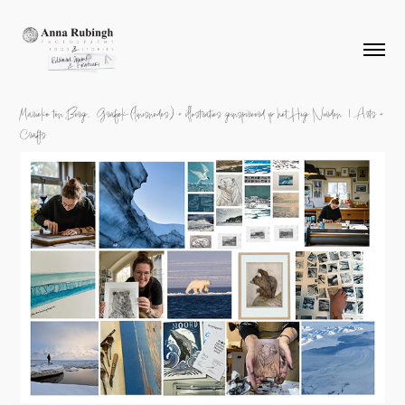
Marieke ten Berge, Grafiek (linosnedes) + illustraties geïnspireerd op het Hoge Noorden | Arts +
Crafts