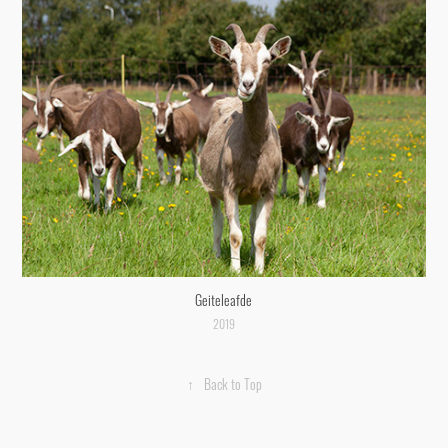
Geiteleafde
2019
↑
Back to Top