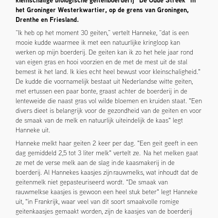
het Groninger Westerkwartier, op de grens van Groningen,
Drenthe en Friesland.
“Ik heb op het moment 30 geiten,” vertelt Hanneke, “dat is een
mooie kudde waarmee ik met een natuurlijke kringloop kan
werken op mijn boerderij. De geiten kan ik zo het hele jaar rond
van eigen gras en hooi voorzien en de met de mest uit de stal
bemest ik het land. Ik kies echt heel bewust voor kleinschaligheid."
De kudde die voornamelijk bestaat uit Nederlandse witte geiten,
met ertussen een paar bonte, graast achter de boerderij in de
lenteweide die naast gras vol wilde bloemen en kruiden staat. "Een
divers dieet is belangrijk voor de gezondheid van de geiten en voor
de smaak van de melk en natuurlijk uiteindelijk de kaas" legt
Hanneke uit.
Hanneke melkt haar geiten 2 keer per dag. "Een geit geeft in een
dag gemiddeld 2,5 tot 3 liter melk" vertelt ze. Na het melken gaat
ze met de verse melk aan de slag in de kaasmakerij in de
boerderij. Al Hannekes kaasjes zijn rauwmelks, wat inhoudt dat de
geitenmelk niet gepasteuriseerd wordt. "De smaak van
rauwmelkse kaasjes is gewoon een heel stuk beter" legt Hanneke
uit, "in Frankrijk, waar veel van dit soort smaakvolle romige
geitenkaasjes gemaakt worden, zijn de kaasjes van de boerderij