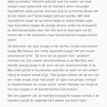
altijd rauwmelks." Hanneke gebruikt voor het maken van haar
kaasjes naast geitenmelk van de boerderij alleen natuurlijke
ingrediënten zoals zuursel, stremsel, zout en schimmelculturen die
bij het maken van Franse kaasjes gebruikt worden. Met deze
ingrediënten maakt ze op kleinschalige en ambachtelijke wijze
haar bijzondere kaasjes die gretige afname vinden bij restaurants
en delicatessenzaken door het hele land en daarnaast ook bij
klanten die in het weekend in haar boerderijwinkel kaasjes komen
kopen.
De bekendste van haar kaasjes is het zachte, romige witschimmel
kaasje Machedoux, een romig rauwmelks kaasje met een mooie
witschimmel korst. “De korst kun je gewoon eten” verzekert
Hanneke mij. Een andere witschimmelkaas is de Machère, een
heerlijk smeuïg kaasje in de vorm van een boomstammetje of de
Macendré gerold in houtskoolas waardoor je weer net een andere
rijping en andere smaak krijgt. “Alle kaasjes hebben als ze vers zijn
een milde smaak, maar hoe langer ze rijpen hoe pittiger, romiger
en karakteristieker de smaak wordt” vertelt Hanneke me terwijl ze
me haar kaasjes in de boerderijwinkel laat proeven.
Met een papieren zak vol heerlijke biologische kaasjes verlaat ik de
boerderij terwijl de volgende klant alweer aan komt rijden.