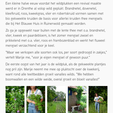
Een kleine halve eeuw voordat het wildplukken een revival maakte
werd er in Drenthe al volop wild geplukt. Brandnetel, dovenetel,
kleefkruid, roos, kweekgras, vlier en robertskruid vormen samen met
bio gekweekte kruiden de basis voor allerlei kruiden thee mengsels
die bij Het Blauwe Huis in Ruinerwold gemaakt worden.
Zo ga je opgewekt naar buiten met de lente thee met o.a. brandnetel,
vlier, kweek en paardebloem, is het zomer mengsel zwoel en
prikkelend met o.a. vlier, roos en frambozenblad en werkt het fluweel
mengsel verzachtend voor je keel.
"Maar we verkopen alle soorten ook los, per soort gedroogd in zakjes,"
vertelt Marije me, "voor je eigen mengsel of gewoon puur."
De eerste oogst van het jaar is de wildpluk, als de gekweekte plantjes
nog pril zijn. Marije neemt me mee op pluktocht over de kwekerij,
want rond alle teeltbedden groeit vanalles wilds. "We hebben
boomwallen en een wilde weide, overal groeit en bloeit vanalles!"