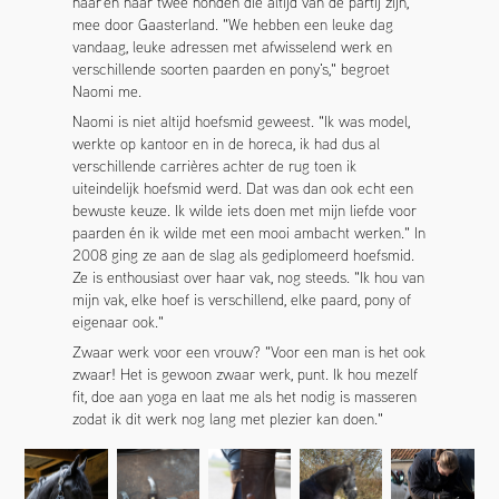
haar en haar twee honden die altijd van de partij zijn,
mee door Gaasterland. "We hebben een leuke dag
vandaag, leuke adressen met afwisselend werk en
verschillende soorten paarden en pony's," begroet
Naomi me.
Naomi is niet altijd hoefsmid geweest. "Ik was model,
werkte op kantoor en in de horeca, ik had dus al
verschillende carrières achter de rug toen ik
uiteindelijk hoefsmid werd. Dat was dan ook echt een
bewuste keuze. Ik wilde iets doen met mijn liefde voor
paarden én ik wilde met een mooi ambacht werken." In
2008 ging ze aan de slag als gediplomeerd hoefsmid.
Ze is enthousiast over haar vak, nog steeds. "Ik hou van
mijn vak, elke hoef is verschillend, elke paard, pony of
eigenaar ook."
Zwaar werk voor een vrouw? "Voor een man is het ook
zwaar! Het is gewoon zwaar werk, punt. Ik hou mezelf
fit, doe aan yoga en laat me als het nodig is masseren
zodat ik dit werk nog lang met plezier kan doen."