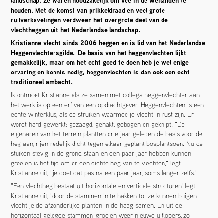
landschap. Ze waren noodzakelijk om vee in de weilanden te
houden. Met de komst van prikkeldraad en veel grote
ruilverkavelingen verdween het overgrote deel van de
vlechtheggen uit het Nederlandse landschap.
Kristianne vlecht sinds 2006 heggen en is lid van het Nederlandse
Heggenvlechtersgilde. De basis van het heggenvlechten lijkt
gemakkelijk, maar om het echt goed te doen heb je wel enige
ervaring en kennis nodig, heggenvlechten is dan ook een echt
traditioneel ambacht.
Ik ontmoet Kristianne als ze samen met collega heggenvlechter aan
het werk is op een erf van een opdrachtgever. Heggenvlechten is een
echte winterklus, als de struiken waarmee je vlecht in rust zijn. Er
wordt hard gewerkt; gezaagd, gehakt, gebogen en geknipt. "De
eigenaren van het terrein plantten drie jaar geleden de basis voor de
heg aan, rijen redelijk dicht tegen elkaar geplant bosplantsoen. Nu de
stuiken stevig in de grond staan en een paar jaar hebben kunnen
groeien is het tijd om er een dichte heg van te vlechten," legt
Kristianne uit, "je doet dat pas na een paar jaar, soms langer zelfs."
"Een vlechtheg bestaat uit horizontale en verticale structuren,"legt
Kristianne uit, "door de stammen in te hakken tot ze kunnen buigen
vlecht je de afzonderlijke planten in de haag samen. En uit de
horizontaal gelegde stammen groeien weer nieuwe uitlopers, zo