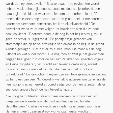
wordt de heg steeds voller." Struiken waarmee gevlochten wordt
hebben vaak behoorlijke doorns, zoals meidoorn bijvoorbeeld, een
natuurlijk prikkeldraad waar vee niet zomaar doorheen loopt. "De
meest ideale vlechtheg bestaat voor een groot deel uit meidoorn en
daarnaast sleedoorn, hondsroos, beuk en eik bijvoorbeeld." De
bovenkant werkt ze af met wilgen- of hazelaartakken die ze door
paaltjes vlecht. "Daarmee houd je de heg in het begin stevig, tot 'ie
goed en stevig is uitgegroeid." De paaltjes zijn gemaakt van
stammetjes die op halve armlengte van elkaar in de heg in de grond
worden geslagen. "Het ziet er zo al heel mooi uit, maar als de heg
uitloopt en wat ouder wordt is 'ie nog mooier. Wist je dat gevlochten
heggen heel goed zijn voor de natuur? Ze zitten vol insecten, vogels
en kleine zoogdieren, het is echt een levende omheining, zoveel
mooier en natuurvriendelijker dan die paaltjes met schrik- of
prikkeldraad." En gevlochten heggen zijn een hele gezonde aanvulling
op het dieet van vee. "Alhoewel ik wel altijd adviseer om, zeker als de
heg nog jong is, een enkel stroomdraadje voor de heg te zetten als er
vee loopt, anders heeft de heg teveel te lijden."
"Gelukkig herontdekken steeds meer mensen de schoonheid en
toegevoegde waarde voor de biodiversiteit van traditionele
vlechtheggen." Kristianne vlecht ze in ieder geval graag voor haar
klanten en geeft daarnaast ook workshops heggenvlechten.